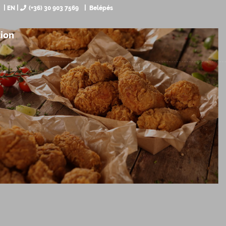
EN
(+36) 30 903 7569
Belépés
tion