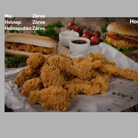
Ma:
Zárva
Ho
Holnap:
Zárva
Holnapután:
Zárva