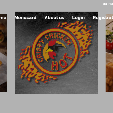
HU
me
Menucard
About us
Login
Registra