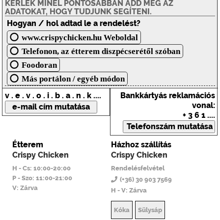
KÉRLEK MINÉL PONTOSABBAN ADD MEG AZ
ADATOKAT, HOGY TUDJUNK SEGÍTENI.
Hogyan / hol adtad le a rendelést?
www.crispychicken.hu Weboldal
Telefonon, az étterem diszpécserétől szóban
Foodoran
Más portálon / egyéb módon
v . e . v . o . i . b . a . n . k ....
Bankkártyás reklamációs
vonal:
+ 3 6 1 ....
Étterem
Házhoz szállítás
Crispy Chicken
Crispy Chicken
H - Cs: 10:00-20:00
Rendelésfelvétel
P - Szo: 11:00-21:00
(+36) 30 903 7569
V: Zárva
H - V: Zárva
Kóka
Sülysáp