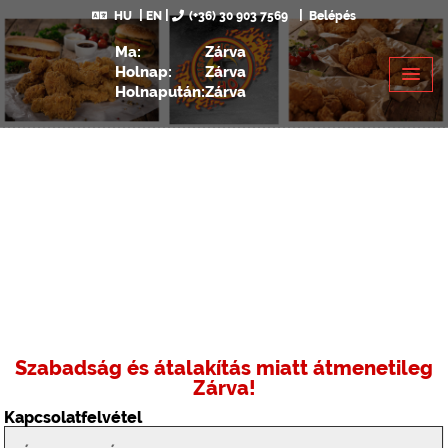
HU
EN
(+36) 30 903 7569
Belépés
Ma:
Zárva
Holnap:
Zárva
Holnapután:
Zárva
Szabadság és átalakítás miatt átmenetileg
Zárva!
Kapcsolatfelvétel