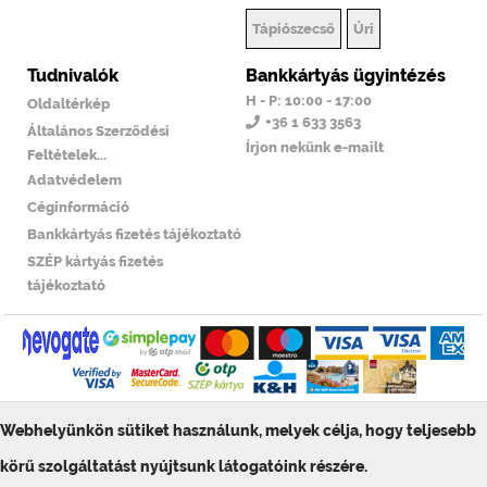
Tápiószecső
Úri
Tudnivalók
Bankkártyás ügyintézés
H - P: 10:00 - 17:00
Oldaltérkép
+36 1 633 3563
Általános Szerződési
Írjon nekünk e-mailt
Feltételek...
Adatvédelem
Céginformáció
Bankkártyás fizetés tájékoztató
SZÉP kártyás fizetés
tájékoztató
Webhelyünkön sütiket használunk, melyek célja, hogy teljesebb
© ToolSiTE Kft. 2026. Minden jog fenntartva!
ToolSiTE Éttermi webáruház
körű szolgáltatást nyújtsunk látogatóink részére.