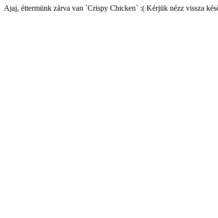
Ajaj, éttermünk zárva van `Crispy Chicken` :( Kérjük nézz vissza kés